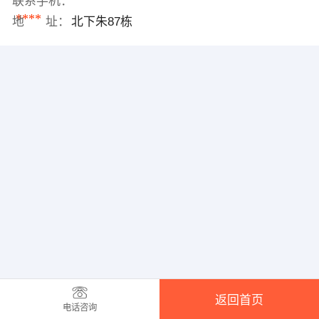
联系手机：
****
地 址：
北下朱87栋
返回首页
电话咨询