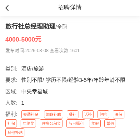
招聘详情
旅行社总经理助理
/全职
4000-5000元
发布时间:2026-08-08 查看次数:1601
类别:
酒店/旅游
要求:
性别不限/ 学历不限/经验3-5年/年龄年龄不限
区域:
中央幸福城
人数:
1
福利:
交通补贴
加班补助
餐补
话补
包吃
医保
社保
年终奖
住房公积金
节日福利
年假
婚假
其他补贴