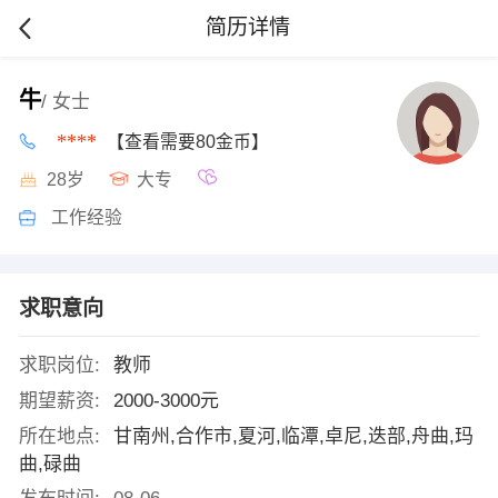
简历详情
牛
/ 女士
****
【查看需要80金币】
28岁
大专
工作经验
求职意向
求职岗位:
教师
期望薪资:
2000-3000元
所在地点:
甘南州,合作市,夏河,临潭,卓尼,迭部,舟曲,玛
曲,碌曲