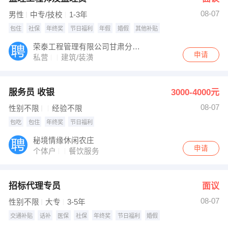
08-07
男性
中专/技校
1-3年
包住
社保
年终奖
节日福利
年假
婚假
其他补贴
荣泰工程管理有限公司甘肃分公司
申请
私营
建筑/装潢
服务员 收银
3000-4000元
08-07
性别不限
经验不限
包吃
包住
年终奖
节日福利
秘境情缘休闲农庄
申请
个体户
餐饮服务
招标代理专员
面议
08-07
性别不限
大专
3-5年
交通补贴
话补
医保
社保
年终奖
节日福利
婚假