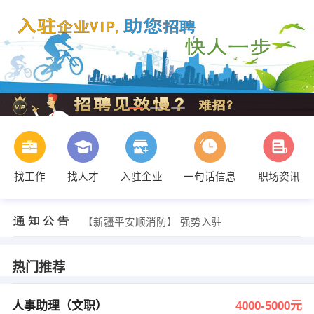
找工作
找人才
入驻企业
一句话信息
职场资讯
发布 [N多寿司 ] 招聘信息
【无】 强势入驻
【新疆平安顺消防】 强势入驻
【碌曲县新昕安达机动车检测有限公司】 强势入驻
【甘南藏地国际旅行社有限公司】 强势入驻
【甘南羚城新舟慧算账会计公司】 强势入驻
热门推荐
发布 [人事助理（文职） ] 招聘信息
吴莞丽 发布 [做饭阿姨 ] 招聘信息
发布 [按摩器销售员 ] 招聘信息
人事助理（文职）
4000-5000元