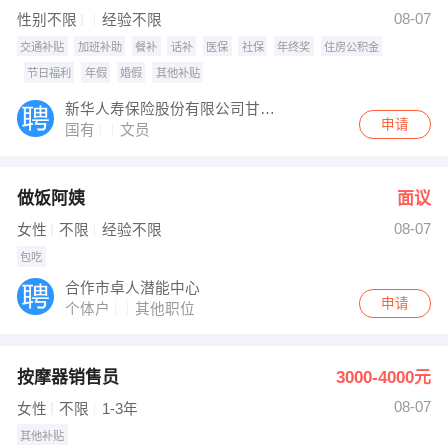
发布 [前厅各岗位人士 ] 招聘信息
08-07
性别不限
经验不限
发布 [N多寿司 ] 招聘信息
【无】 强势入驻
交通补贴
加班补助
餐补
话补
医保
社保
年终奖
住房公积金
节日福利
年假
婚假
其他补贴
新华人寿保险股份有限公司甘南中心支公司
申请
国有
文员
做饭阿姨
面议
08-07
女性
不限
经验不限
包吃
合作市卓人潜能中心
申请
个体户
其他职位
按摩器销售员
3000-4000元
08-07
女性
不限
1-3年
其他补贴