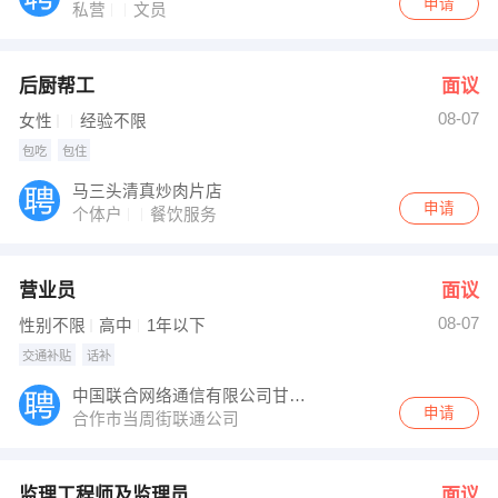
申请
私营
文员
后厨帮工
面议
08-07
女性
经验不限
包吃
包住
马三头清真炒肉片店
申请
个体户
餐饮服务
营业员
面议
08-07
性别不限
高中
1年以下
交通补贴
话补
中国联合网络通信有限公司甘南州合作市市分公司
申请
合作市当周街联通公司
监理工程师及监理员
面议