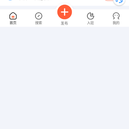
记账会计 主办会计
4000-5000元
首页
搜索
入驻
我的
发布
08-07
性别不限
大专
1-3年
交通补贴
话补
年终奖
年假
其他补贴
甘南羚城新舟慧算账会计公司
申请
私营
财务/会计
招聘信息
求职简历
驻站消防员
5000-8000元
08-07
男性
不限
不限
交通补贴
包吃
包住
医保
社保
年终奖
节日福利
年假
婚假
其他补助
新疆平安顺消防
申请
私营
100-499
技工/普工