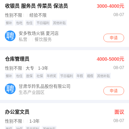
收银员 服务员 传菜员 保洁员
3000-4000元
08-07
性别不限
经验不限
餐补
包吃
包住
节日福利
其他补贴
安多牧场火锅 夏河店
申请
私营
餐饮服务
仓库管理员
4000-5000元
08-07
性别不限
大专
1-3年
餐补
包住
医保
社保
年终奖
节日福利
年假
婚假
其他补贴
甘肃华羚乳品股份有限公司
申请
生态产业园区
办公室文员
面议
08-07
性别不限
1-3年
医保
社保
节日福利
其他补贴