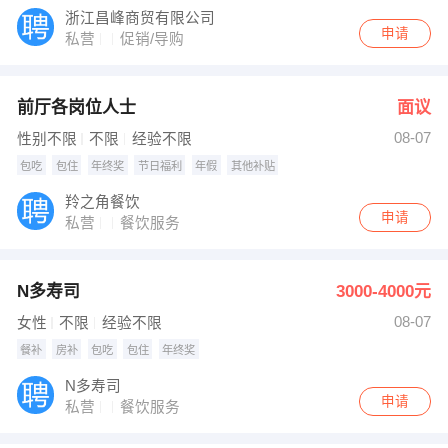
浙江昌峰商贸有限公司
申请
私营
促销/导购
前厅各岗位人士
面议
08-07
性别不限
不限
经验不限
包吃
包住
年终奖
节日福利
年假
其他补贴
羚之角餐饮
申请
私营
餐饮服务
N多寿司
3000-4000元
08-07
女性
不限
经验不限
餐补
房补
包吃
包住
年终奖
N多寿司
申请
私营
餐饮服务