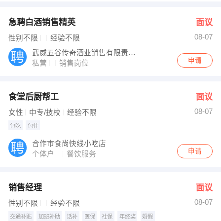
急聘白酒销售精英
面议
08-07
性别不限
经验不限
武威五谷传奇酒业销售有限责任公司甘南分公司
申请
私营
销售岗位
食堂后厨帮工
面议
08-07
女性
中专/技校
经验不限
包吃
包住
合作市食尚快线小吃店
申请
个体户
餐饮服务
销售经理
面议
08-07
性别不限
经验不限
交通补贴
加班补助
话补
医保
社保
年终奖
婚假